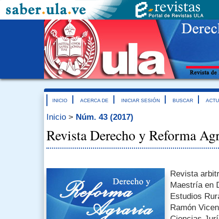
INICIO
ACERCA DE
INICIAR SESIÓN
BUSCAR
ACTU
Inicio
>
Núm. 43 (2017)
Revista Derecho y Reforma Agr
Revista arbit
Maestría en D
Estudios Rur
Ramón Vicent
Ciencias Jurí