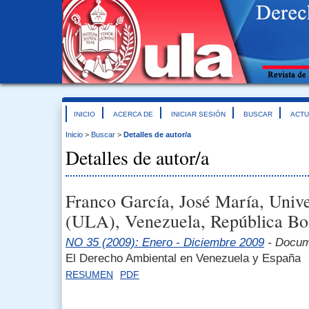
INICIO
ACERCA DE
INICIAR SESIÓN
BUSCAR
ACTU
Inicio
>
Buscar
>
Detalles de autor/a
Detalles de autor/a
Franco García, José María, Univ
(ULA), Venezuela, República Bol
NO 35 (2009): Enero - Diciembre 2009
- Docum
El Derecho Ambiental en Venezuela y España
RESUMEN
PDF