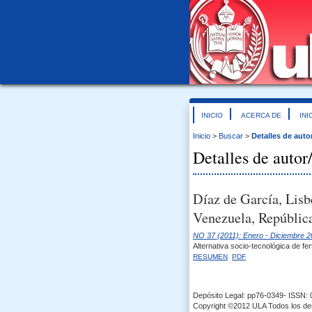
INICIO
ACERCA DE
INI
Inicio
>
Buscar
>
Detalles de auto
Detalles de autor
Díaz de García, Lisb
Venezuela, República
NO 37 (2011): Enero - Diciembre 2
Alternativa socio-tecnológica de fer
RESUMEN
PDF
Depósito Legal: pp76-0349- ISSN:
Copyright ©2012 ULA Todos los d