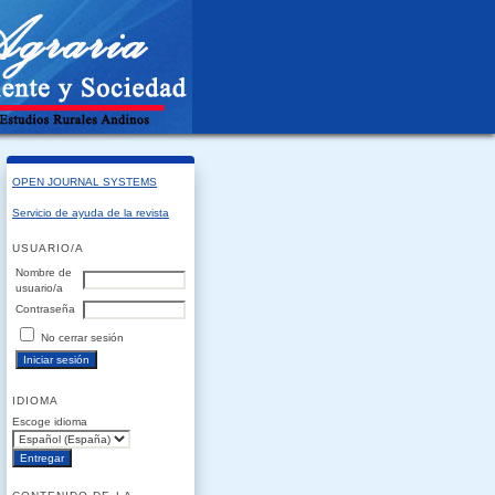
OPEN JOURNAL SYSTEMS
Servicio de ayuda de la revista
USUARIO/A
Nombre de
usuario/a
Contraseña
No cerrar sesión
IDIOMA
Escoge idioma