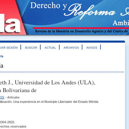
CIAR SESIÓN
BUSCAR
ACTUAL
ARCHIVOS
AVISOS
r/a
/a
eth J., Universidad de Los Andes (ULA),
 Bolivariana de
011
- Artículos
tilización. Una experiencia en el Municipio Libertador del Estado Mérida
 0304-2820.
erechos reservados