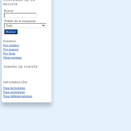
CONTENIDO DE LA
REVISTA
Buscar
Ámbito de la búsqueda
Examinar
Por número
Por autor/a
Por título
Otras revistas
TAMAÑO DE FUENTE
INFORMACIÓN
Para lectores/as
Para autores/as
Para bibliotecarios/as