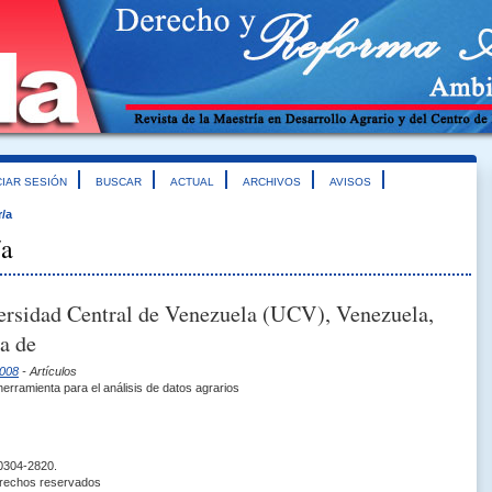
CIAR SESIÓN
BUSCAR
ACTUAL
ARCHIVOS
AVISOS
r/a
/a
ersidad Central de Venezuela (UCV), Venezuela,
a de
2008
- Artículos
herramienta para el análisis de datos agrarios
 0304-2820.
erechos reservados