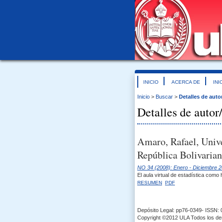
INICIO
ACERCA DE
INI
Inicio
>
Buscar
>
Detalles de auto
Detalles de autor
Amaro, Rafael, Univ
República Bolivarian
NO 34 (2008): Enero - Diciembre 
El aula virtual de estadística como 
RESUMEN
PDF
Depósito Legal: pp76-0349- ISSN:
Copyright ©2012 ULA Todos los d