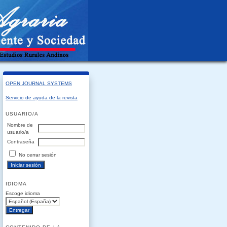
OPEN JOURNAL SYSTEMS
Servicio de ayuda de la revista
USUARIO/A
Nombre de
usuario/a
Contraseña
No cerrar sesión
IDIOMA
Escoge idioma