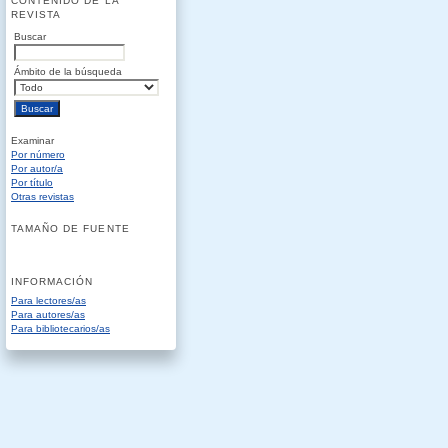
CONTENIDO DE LA
REVISTA
Buscar
Ámbito de la búsqueda
Examinar
Por número
Por autor/a
Por título
Otras revistas
TAMAÑO DE FUENTE
INFORMACIÓN
Para lectores/as
Para autores/as
Para bibliotecarios/as