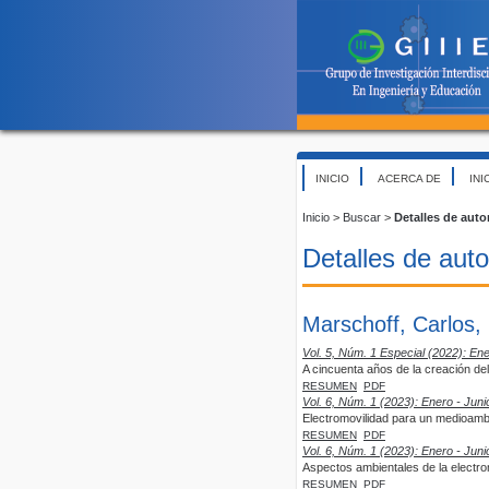
INICIO
ACERCA DE
INI
Inicio
>
Buscar
>
Detalles de auto
Detalles de auto
Marschoff, Carlos,
Vol. 5, Núm. 1 Especial (2022): Ene
A cincuenta años de la creación del
RESUMEN
PDF
Vol. 6, Núm. 1 (2023): Enero - Juni
Electromovilidad para un medioamb
RESUMEN
PDF
Vol. 6, Núm. 1 (2023): Enero - Juni
Aspectos ambientales de la electro
RESUMEN
PDF