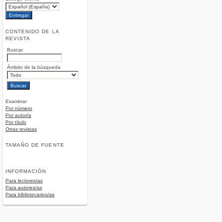
CONTENIDO DE LA
REVISTA
Buscar
Ámbito de la búsqueda
Examinar
Por número
Por autor/a
Por título
Otras revistas
TAMAÑO DE FUENTE
INFORMACIÓN
Para lectores/as
Para autores/as
Para bibliotecarios/as