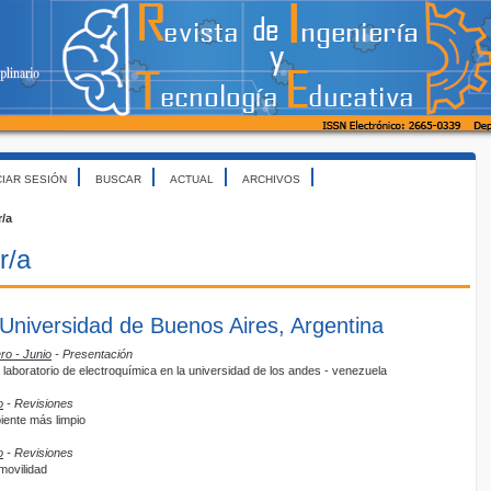
CIAR SESIÓN
BUSCAR
ACTUAL
ARCHIVOS
r/a
r/a
 Universidad de Buenos Aires, Argentina
ro - Junio
- Presentación
 laboratorio de electroquímica en la universidad de los andes - venezuela
o
- Revisiones
iente más limpio
o
- Revisiones
movilidad