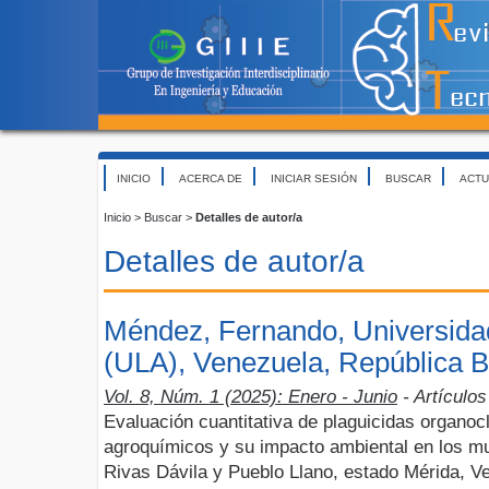
INICIO
ACERCA DE
INICIAR SESIÓN
BUSCAR
ACTU
Inicio
>
Buscar
>
Detalles de autor/a
Detalles de autor/a
Méndez, Fernando, Universida
(ULA), Venezuela, República B
Vol. 8, Núm. 1 (2025): Enero - Junio
- Artículos
Evaluación cuantitativa de plaguicidas organo
agroquímicos y su impacto ambiental en los m
Rivas Dávila y Pueblo Llano, estado Mérida, V