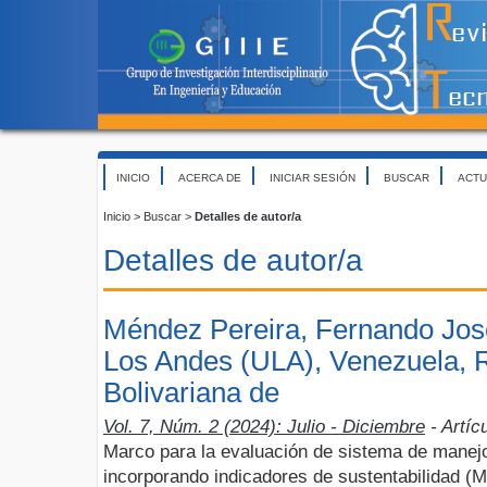
INICIO
ACERCA DE
INICIAR SESIÓN
BUSCAR
ACTU
Inicio
>
Buscar
>
Detalles de autor/a
Detalles de autor/a
Méndez Pereira, Fernando Jos
Los Andes (ULA), Venezuela, 
Bolivariana de
Vol. 7, Núm. 2 (2024): Julio - Diciembre
- Artíc
Marco para la evaluación de sistema de manejo
incorporando indicadores de sustentabilidad (M