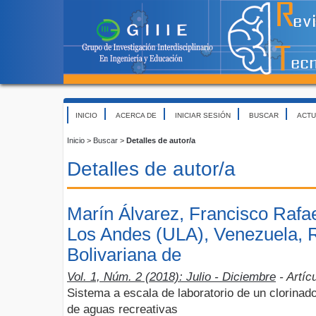
INICIO
ACERCA DE
INICIAR SESIÓN
BUSCAR
ACTU
Inicio
>
Buscar
>
Detalles de autor/a
Detalles de autor/a
Marín Álvarez, Francisco Rafae
Los Andes (ULA), Venezuela, 
Bolivariana de
Vol. 1, Núm. 2 (2018): Julio - Diciembre
- Artíc
Sistema a escala de laboratorio de un clorinado
de aguas recreativas