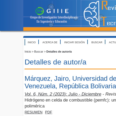
INICIO
ACERCA DE
INICIAR SESIÓN
BUSCAR
ACTU
Inicio
>
Buscar
>
Detalles de autor/a
Detalles de autor/a
Márquez, Jairo, Universidad d
Venezuela, República Bolivari
Vol. 6, Núm. 2 (2023): Julio - Diciembre
- Revi
Hidrógeno en celda de combustible (pemfc): u
polimérica
RESUMEN
PDF