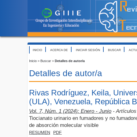
INICIO
ACERCA DE
INICIAR SESIÓN
BUSCAR
ACTU
Inicio
>
Buscar
>
Detalles de autor/a
Detalles de autor/a
Rivas Rodríguez, Keila, Unive
(ULA), Venezuela, República B
Vol. 7, Núm. 1 (2024): Enero - Junio
- Artículos
Tiocianato urinario en fumadores y no fumadore
de absorción molecular visible
RESUMEN
PDF