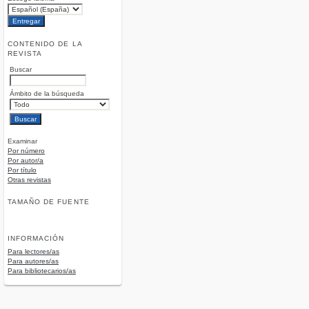
CONTENIDO DE LA
REVISTA
Buscar
Ámbito de la búsqueda
Examinar
Por número
Por autor/a
Por título
Otras revistas
TAMAÑO DE FUENTE
INFORMACIÓN
Para lectores/as
Para autores/as
Para bibliotecarios/as