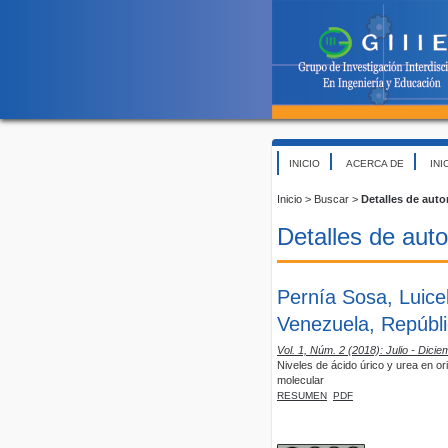
INICIO
ACERCA DE
INI
Inicio
>
Buscar
>
Detalles de auto
Detalles de auto
Pernía Sosa, Luice
Venezuela, Repúbli
Vol. 1, Núm. 2 (2018): Julio - Dicie
Niveles de ácido úrico y urea en o
molecular
RESUMEN
PDF