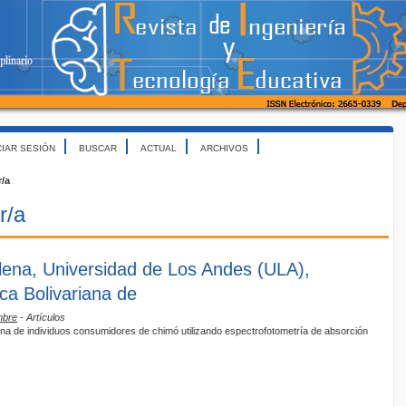
CIAR SESIÓN
BUSCAR
ACTUAL
ARCHIVOS
r/a
r/a
lena, Universidad de Los Andes (ULA),
ca Bolivariana de
mbre
- Artículos
rina de individuos consumidores de chimó utilizando espectrofotometría de absorción