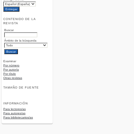
CONTENIDO DE LA
REVISTA
Buscar
Ámbito de la búsqueda
Examinar
Por número
Por autor/a
Por título
Otras revistas
TAMAÑO DE FUENTE
INFORMACIÓN
Para lectores/as
Para autores/as
Para bibliotecarios/as