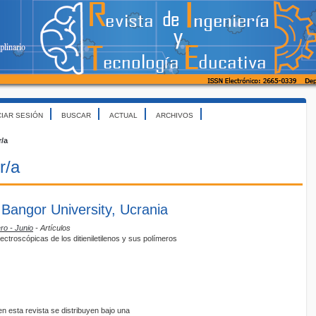
CIAR SESIÓN
BUSCAR
ACTUAL
ARCHIVOS
r/a
r/a
 Bangor University, Ucrania
ro - Junio
- Artículos
ctroscópicas de los ditieniletilenos y sus polímeros
 esta revista se distribuyen bajo una