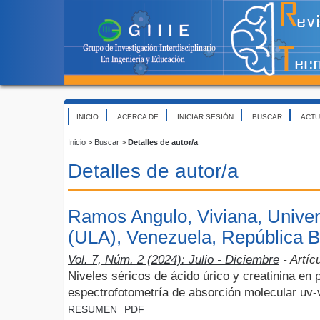
INICIO
ACERCA DE
INICIAR SESIÓN
BUSCAR
ACTU
Inicio
>
Buscar
>
Detalles de autor/a
Detalles de autor/a
Ramos Angulo, Viviana, Unive
(ULA), Venezuela, República B
Vol. 7, Núm. 2 (2024): Julio - Diciembre
- Artíc
Niveles séricos de ácido úrico y creatinina en
espectrofotometría de absorción molecular uv-v
RESUMEN
PDF