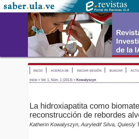
INICIO
ACERCA DE
INICIAR SESIÓN
BUSCAR
ACTU
Inicio
>
Vol. 1, Núm. 1 (2013)
>
Kowalyszyn
La hidroxiapatita como biomater
reconstrucción de rebordes alv
Katherin Kowalyszyn, Auryledif Silva, Quiesly 