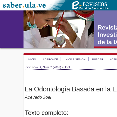
INICIO
ACERCA DE
INICIAR SESIÓN
BUSCAR
ACTU
Inicio
>
Vol. 4, Núm. 2 (2016)
>
Joel
La Odontología Basada en la 
Acevedo Joel
Texto completo: