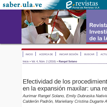
INICIO
ACERCA DE
INICIAR SESIÓN
BUSCAR
ACTU
Inicio
>
Vol. 4, Núm. 2 (2016)
>
Rangel Solano
Efectividad de los procedimien
en la expansión maxilar: una re
Aurimar Rangel Solano, Emily Dubraska Nativi
Calderón Padrón, Marieliany Cristina Dugarte A