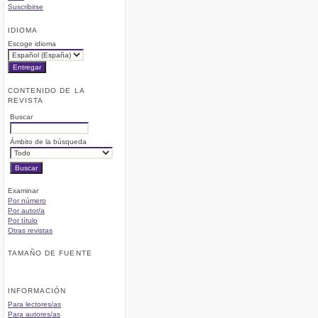
Suscribirse
IDIOMA
Escoge idioma
CONTENIDO DE LA
REVISTA
Buscar
Ámbito de la búsqueda
Examinar
Por número
Por autor/a
Por título
Otras revistas
TAMAÑO DE FUENTE
INFORMACIÓN
Para lectores/as
Para autores/as