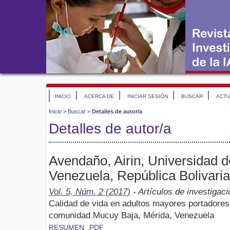
INICIO
ACERCA DE
INICIAR SESIÓN
BUSCAR
ACTU
Inicio
>
Buscar
>
Detalles de autor/a
Detalles de autor/a
Avendaño, Airin, Universidad 
Venezuela, República Bolivari
Vol. 5, Núm. 2 (2017)
- Artículos de investigaci
Calidad de vida en adultos mayores portadores 
comunidad Mucuy Baja, Mérida, Venezuela
RESUMEN
PDF