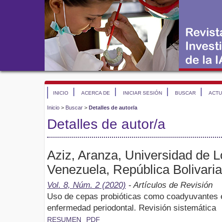
INICIO
ACERCA DE
INICIAR SESIÓN
BUSCAR
ACTU
Inicio
>
Buscar
>
Detalles de autor/a
Detalles de autor/a
Aziz, Aranza, Universidad de 
Venezuela, República Bolivari
Vol. 8, Núm. 2 (2020)
- Artículos de Revisión
Uso de cepas probióticas como coadyuvantes en
enfermedad periodontal. Revisión sistemática
RESUMEN
PDF