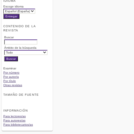
IDIOMA
Escoge idioma
CONTENIDO DE LA
REVISTA
Buscar
Ámbito de la búsqueda
Examinar
Por número
Por autor/a
Por título
Otras revistas
TAMAÑO DE FUENTE
INFORMACIÓN
Para lectores/as
Para autores/as
Para bibliotecarios/as