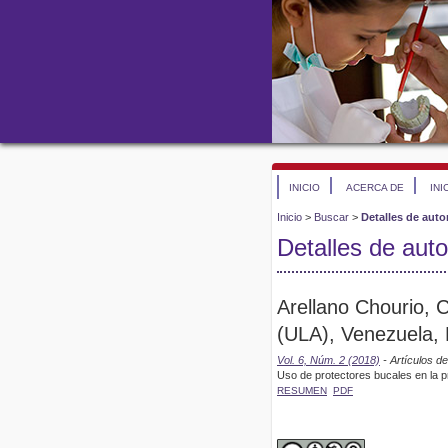
INICIO
ACERCA DE
INI
Inicio
>
Buscar
>
Detalles de auto
Detalles de auto
Arellano Chourio, 
(ULA), Venezuela, 
Vol. 6, Núm. 2 (2018)
- Artículos d
Uso de protectores bucales en la p
RESUMEN
PDF