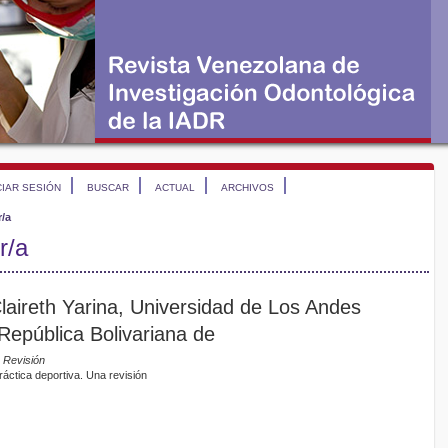
CIAR SESIÓN
BUSCAR
ACTUAL
ARCHIVOS
r/a
r/a
Claireth Yarina, Universidad de Los Andes
República Bolivariana de
e Revisión
ráctica deportiva. Una revisión