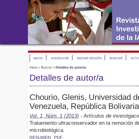
INICIO
ACERCA DE
INICIAR SESIÓN
BUSCAR
ACTU
Inicio
>
Buscar
>
Detalles de autor/a
Detalles de autor/a
Chourio, Glenis, Universidad de
Venezuela, República Bolivari
Vol. 1, Núm. 1 (2013)
- Artículos de investigaci
Tratamiento ultraconservador en la remoción de
microbiológica.
RESUMEN
PDF