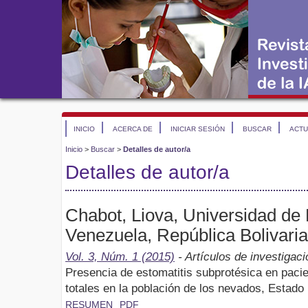
INICIO
ACERCA DE
INICIAR SESIÓN
BUSCAR
ACTU
Inicio
>
Buscar
>
Detalles de autor/a
Detalles de autor/a
Chabot, Liova, Universidad de
Venezuela, República Bolivari
Vol. 3, Núm. 1 (2015)
- Artículos de investigaci
Presencia de estomatitis subprotésica en pacie
totales en la población de los nevados, Estado
RESUMEN
PDF