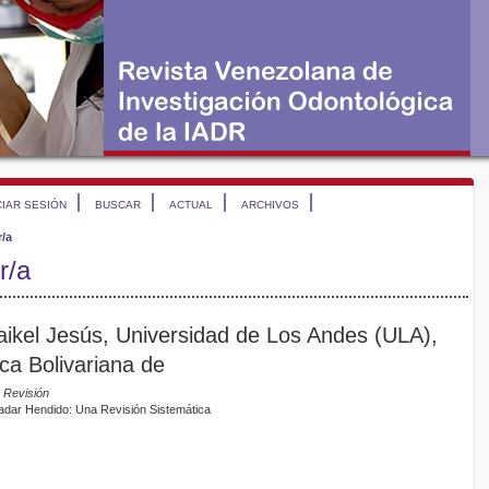
CIAR SESIÓN
BUSCAR
ACTUAL
ARCHIVOS
r/a
r/a
ikel Jesús, Universidad de Los Andes (ULA),
ca Bolivariana de
e Revisión
ladar Hendido: Una Revisión Sistemática