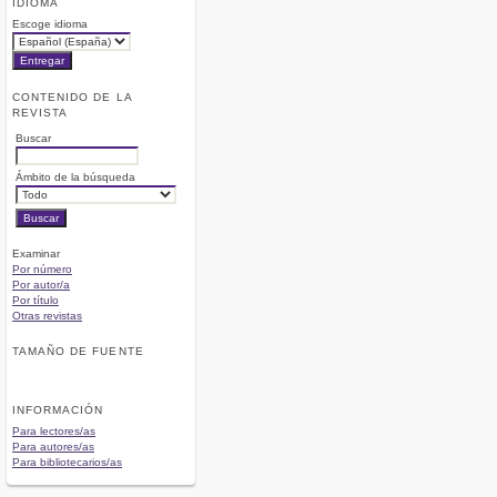
IDIOMA
Escoge idioma
CONTENIDO DE LA
REVISTA
Buscar
Ámbito de la búsqueda
Examinar
Por número
Por autor/a
Por título
Otras revistas
TAMAÑO DE FUENTE
INFORMACIÓN
Para lectores/as
Para autores/as
Para bibliotecarios/as