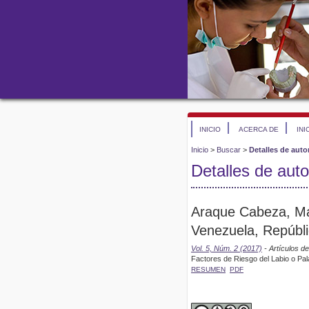
INICIO
ACERCA DE
INI
Inicio
>
Buscar
>
Detalles de auto
Detalles de auto
Araque Cabeza, Ma
Venezuela, Repúbli
Vol. 5, Núm. 2 (2017)
- Artículos d
Factores de Riesgo del Labio o Pa
RESUMEN
PDF