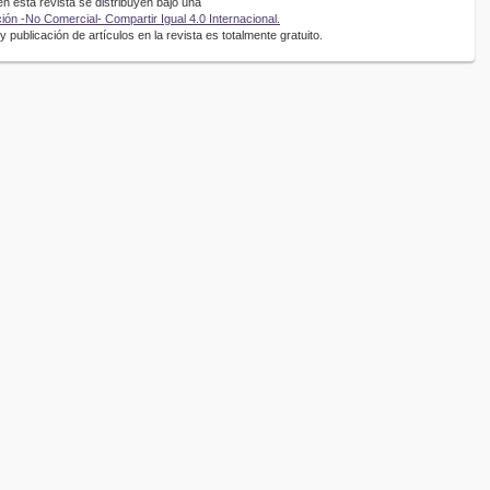
 esta revista se distribuyen bajo una
ón -No Comercial- Compartir Igual 4.0 Internacional.
 publicación de artículos en la revista es totalmente gratuito.