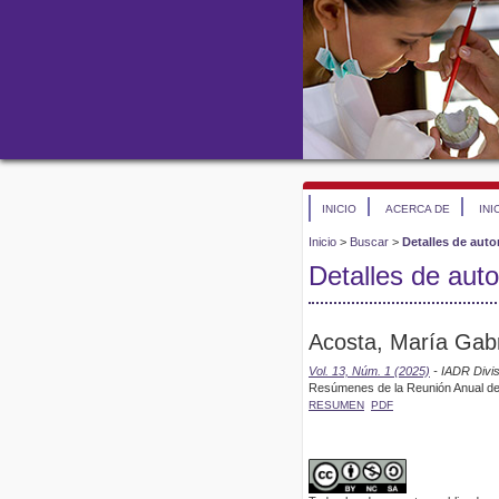
INICIO
ACERCA DE
INI
Inicio
>
Buscar
>
Detalles de auto
Detalles de auto
Acosta, María Gabr
Vol. 13, Núm. 1 (2025)
- IADR Divi
Resúmenes de la Reunión Anual de
RESUMEN
PDF