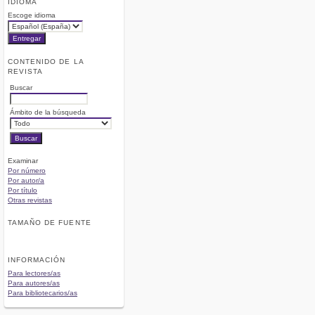
IDIOMA
Escoge idioma
CONTENIDO DE LA
REVISTA
Buscar
Ámbito de la búsqueda
Examinar
Por número
Por autor/a
Por título
Otras revistas
TAMAÑO DE FUENTE
INFORMACIÓN
Para lectores/as
Para autores/as
Para bibliotecarios/as