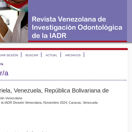
CIAR SESIÓN
BUSCAR
ACTUAL
ARCHIVOS
r/a
r/a
iela, Venezuela, República Bolivariana de
sión Venezolana
 la IADR División Venezolana, Noviembre 2024, Caracas, Venezuela