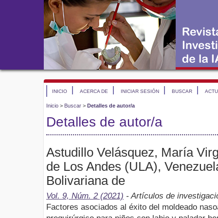
INICIO
ACERCA DE
INICIAR SESIÓN
BUSCAR
ACTU
Inicio
>
Buscar
>
Detalles de autor/a
Detalles de autor/a
Astudillo Velásquez, María Virg
de Los Andes (ULA), Venezuel
Bolivariana de
Vol. 9, Núm. 2 (2021)
- Artículos de investigaci
Factores asociados al éxito del moldeado naso