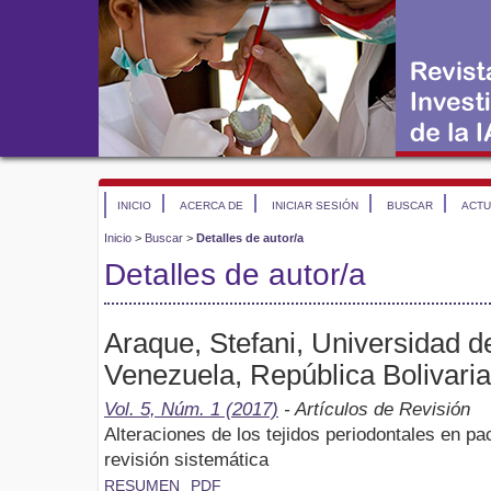
INICIO
ACERCA DE
INICIAR SESIÓN
BUSCAR
ACTU
Inicio
>
Buscar
>
Detalles de autor/a
Detalles de autor/a
Araque, Stefani, Universidad 
Venezuela, República Bolivari
Vol. 5, Núm. 1 (2017)
- Artículos de Revisión
Alteraciones de los tejidos periodontales en p
revisión sistemática
RESUMEN
PDF