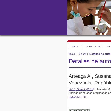
INICIO
ACERCA DE
INI
Inicio
>
Buscar
>
Detalles de auto
Detalles de auto
Arteaga A., Susana
Venezuela, Repúbli
Vol. 5, Núm. 2 (2017)
- Artículos de
Análogo de mucosa oral basado en el
RESUMEN
PDF