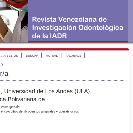
CIAR SESIÓN
BUSCAR
ACTUAL
ARCHIVOS
r/a
r/a
, Universidad de Los Andes (ULA),
ca Bolivariana de
 investigación
 co-cultivo de fibroblastos gingivales y queratinocitos