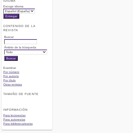
IDIOMA
Escoge idioma
CONTENIDO DE LA
REVISTA
Buscar
Ámbito de la búsqueda
Examinar
Por número
Por autor/a
Por título
Otras revistas
TAMAÑO DE FUENTE
INFORMACIÓN
Para lectores/as
Para autores/as
Para bibliotecarios/as