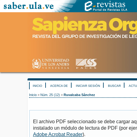
INICIO
ACERCA DE
INICIAR SESIÓN
BUSCAR
ACTU
Inicio
>
Núm. 25 (12)
>
Ruvalcaba Sánchez
El archivo PDF seleccionado se debe cargar aqu
instalado un módulo de lectura de PDF (por eje
Adobe Acrobat Reader
).