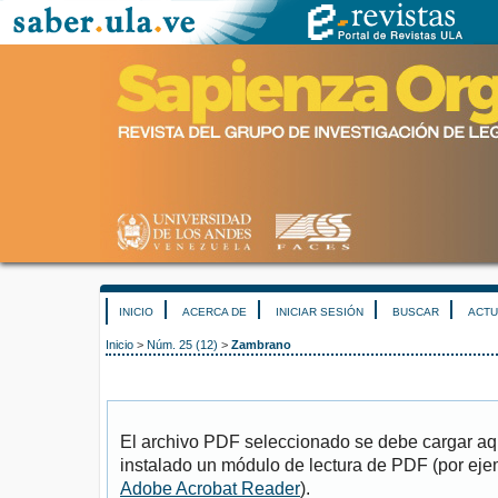
INICIO
ACERCA DE
INICIAR SESIÓN
BUSCAR
ACTU
Inicio
>
Núm. 25 (12)
>
Zambrano
El archivo PDF seleccionado se debe cargar aqu
instalado un módulo de lectura de PDF (por eje
Adobe Acrobat Reader
).