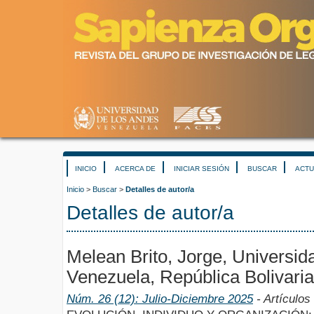
INICIO
ACERCA DE
INICIAR SESIÓN
BUSCAR
ACTU
Inicio
>
Buscar
>
Detalles de autor/a
Detalles de autor/a
Melean Brito, Jorge, Universid
Venezuela, República Bolivari
Núm. 26 (12): Julio-Diciembre 2025
- Artículos