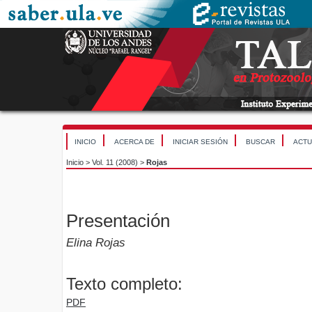
INICIO
ACERCA DE
INICIAR SESIÓN
BUSCAR
ACTU
Inicio
>
Vol. 11 (2008)
>
Rojas
Presentación
Elina Rojas
Texto completo:
PDF