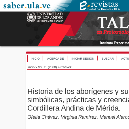
INICIO
ACERCA DE
INICIAR SESIÓN
BUSCAR
ACTU
Inicio
>
Vol. 11 (2008)
>
Chávez
Historia de los aborígenes y s
simbólicas, prácticas y creenc
Cordillera Andina de Mérida.
Ofelia Chávez, Virginia Ramírez, Manuel Alarc