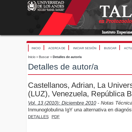
INICIO
ACERCA DE
INICIAR SESIÓN
BUSCAR
ACTU
Inicio
>
Buscar
>
Detalles de autor/a
Detalles de autor/a
Castellanos, Adrian, La Univers
(LUZ), Venezuela, República B
Vol. 13 (2010): Diciembre 2010
- Notas Técnic
Inmunoglobulina IgY una alternativa en diagnós
DETALLES
PDF