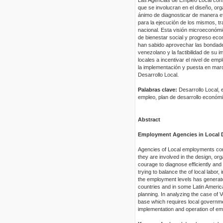
que se involucran en el diseño, org
ánimo de diagnosticar de manera ef
para la ejecución de los mismos, tr
nacional. Esta visión microeconómi
de bienestar social y progreso ec
han sabido aprovechar las bondades
venezolano y la factibilidad de su 
locales a incentivar el nivel de em
la implementación y puesta en mar
Desarrollo Local.
Palabras clave:
Desarrollo Local, 
empleo, plan de desarrollo económi
Abstract
Employment Agencies in Local De
Agencies of Local employments con
they are involved in the design, or
courage to diagnose efficiently and 
trying to balance the of local labor
the employment levels has generat
countries and in some Latin Americ
planning. In analyzing the case of Ve
base which requires local governmen
implementation and operation of e