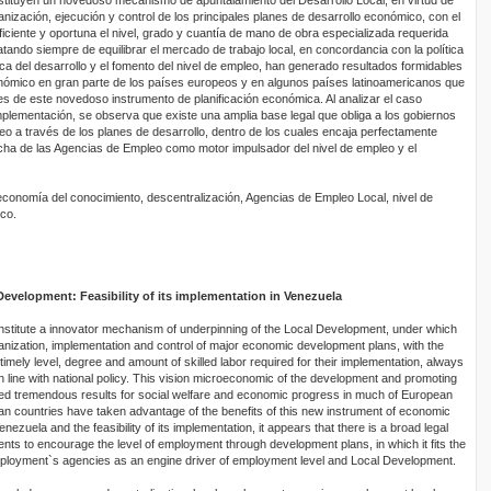
anización, ejecución y control de los principales planes de desarrollo económico, con el
iciente y oportuna el nivel, grado y cuantía de mano de obra especializada requerida
atando siempre de equilibrar el mercado de trabajo local, en concordancia con la política
ca del desarrollo y el fomento del nivel de empleo, han generado resultados formidables
onómico en gran parte de los países europeos y en algunos países latinoamericanos que
 de este novedoso instrumento de planificación económica. Al analizar el caso
implementación, se observa que existe una amplia base legal que obliga a los gobiernos
pleo a través de los planes de desarrollo, dentro de los cuales encaja perfectamente
cha de las Agencias de Empleo como motor impulsador del nivel de empleo y el
economía del conocimiento, descentralización, Agencias de Empleo Local, nivel de
co.
velopment: Feasibility of its implementation in Venezuela
stitute a innovator mechanism of underpinning of the Local Development, under which
ganization, implementation and control of major economic development plans, with the
timely level, degree and amount of skilled labor required for their implementation, always
, in line with national policy. This vision microeconomic of the development and promoting
ed tremendous results for social welfare and economic progress in much of European
an countries have taken advantage of the benefits of this new instrument of economic
nezuela and the feasibility of its implementation, it appears that there is a broad legal
ts to encourage the level of employment through development plans, in which it fits the
mployment`s agencies as an engine driver of employment level and Local Development.