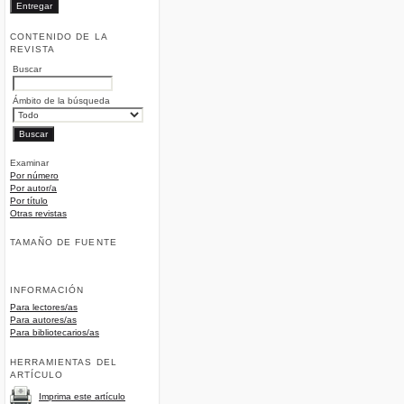
CONTENIDO DE LA
REVISTA
Buscar
Ámbito de la búsqueda
Examinar
Por número
Por autor/a
Por título
Otras revistas
TAMAÑO DE FUENTE
INFORMACIÓN
Para lectores/as
Para autores/as
Para bibliotecarios/as
HERRAMIENTAS DEL
ARTÍCULO
Imprima este artículo