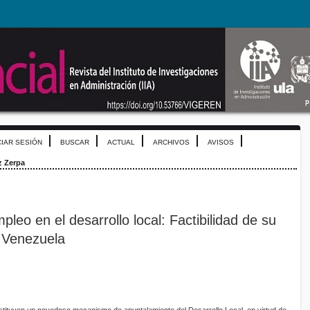
CIAR SESIÓN
BUSCAR
ACTUAL
ARCHIVOS
AVISOS
z Zerpa
leo en el desarrollo local: Factibilidad de su
 Venezuela
tituyen un novedoso mecanismo de apuntalamiento del Desarrollo Local, en virtud de