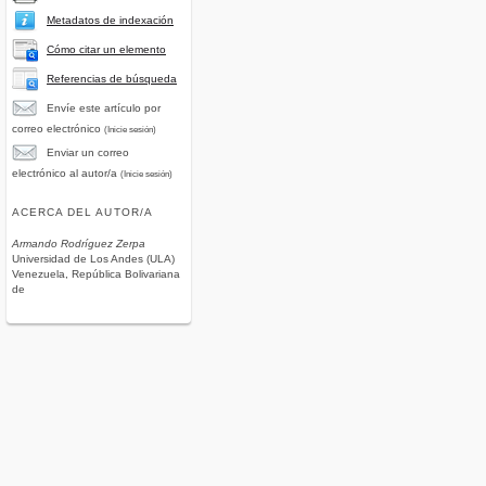
Metadatos de indexación
Cómo citar un elemento
Referencias de búsqueda
Envíe este artículo por
correo electrónico
(Inicie sesión)
Enviar un correo
electrónico al autor/a
(Inicie sesión)
ACERCA DEL AUTOR/A
Armando Rodríguez Zerpa
Universidad de Los Andes (ULA)
Venezuela, República Bolivariana
de