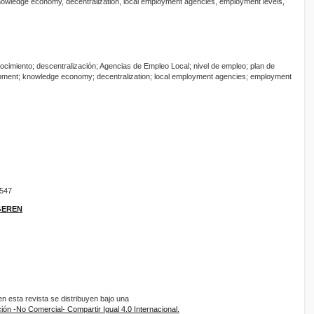
owledge economy, decentralization, local employment agencies, employment levels,
ocimiento; descentralización; Agencias de Empleo Local; nivel de empleo; plan de
opment; knowledge economy; decentralization; local employment agencies; employment
9547
IGEREN
 esta revista se distribuyen bajo una
ón -No Comercial- Compartir Igual 4.0 Internacional.