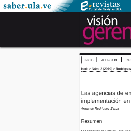
INICIO
ACERCA DE
INI
Inicio
>
Núm. 2 (2010)
>
Rodrígue
Las agencias de emp
implementación en
Armando Rodríguez Zerpa
Resumen
Las Agencias de Empleo Local cons