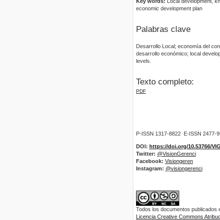
Key words:
Local development, kn
economic development plan
Palabras clave
Desarrollo Local; economía del con
desarrollo económico; local devel
levels.
Texto completo:
PDF
P-ISSN 1317-8822 E-ISSN 2477-
DOI:
https://doi.org/10.53766/V
Twitter:
@VisionGerenci
Facebook:
Visiongeren
Instagram:
@visiongerenci
Todos los documentos publicados en
Licencia Creative Commons Atribuci