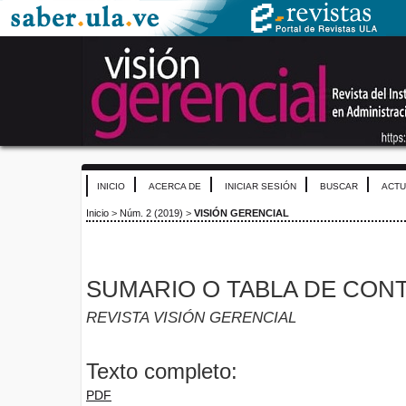
INICIO
ACERCA DE
INICIAR SESIÓN
BUSCAR
ACTU
Inicio
>
Núm. 2 (2019)
>
VISIÓN GERENCIAL
SUMARIO O TABLA DE CON
REVISTA VISIÓN GERENCIAL
Texto completo:
PDF