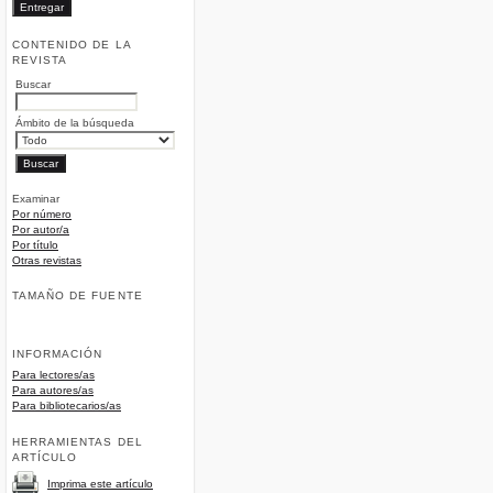
CONTENIDO DE LA
REVISTA
Buscar
Ámbito de la búsqueda
Examinar
Por número
Por autor/a
Por título
Otras revistas
TAMAÑO DE FUENTE
INFORMACIÓN
Para lectores/as
Para autores/as
Para bibliotecarios/as
HERRAMIENTAS DEL
ARTÍCULO
Imprima este artículo