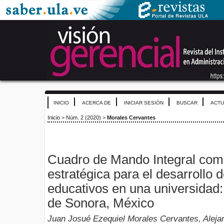
INICIO
ACERCA DE
INICIAR SESIÓN
BUSCAR
ACTU
Inicio
>
Núm. 2 (2020)
>
Morales Cervantes
Cuadro de Mando Integral com
estratégica para el desarrollo
educativos en una universidad
de Sonora, México
Juan Josué Ezequiel Morales Cervantes, Aleja