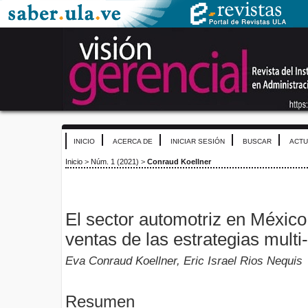
INICIO
ACERCA DE
INICIAR SESIÓN
BUSCAR
ACTU
Inicio
>
Núm. 1 (2021)
>
Conraud Koellner
El sector automotriz en México
ventas de las estrategias mult
Eva Conraud Koellner, Eric Israel Rios Nequis
Resumen