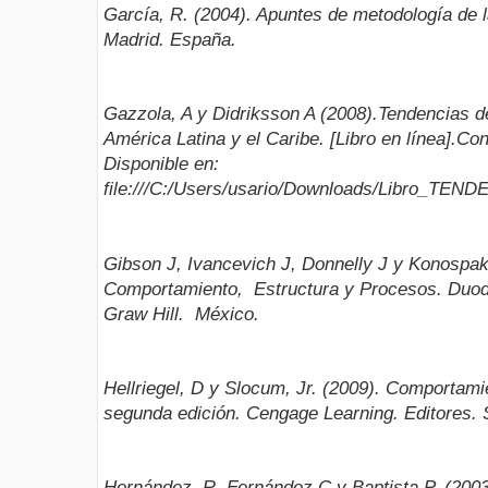
García, R. (2004). Apuntes de metodología de la
Madrid. España.
Gazzola, A y Didriksson A (2008).Tendencias d
América Latina y el Caribe. [Libro en línea].Co
Disponible en:
file:///C:/Users/usario/Downloads/Libro_TEN
Gibson J, Ivancevich J, Donnelly J y Konospa
Comportamiento, Estructura y Procesos. Duodé
Graw Hill. México.
Hellriegel, D y Slocum, Jr. (2009). Comportam
segunda edición. Cengage Learning. Editores. 
Hernández R, Fernández C y Baptista P. (2003