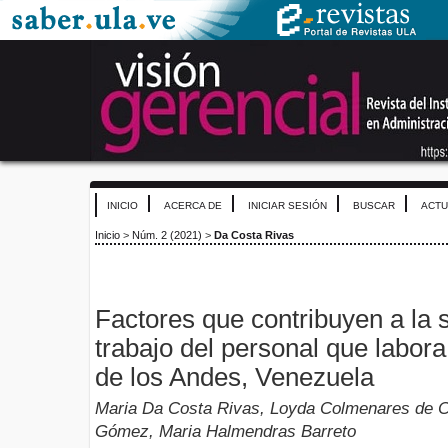
INICIO
ACERCA DE
INICIAR SESIÓN
BUSCAR
ACTU
Inicio
>
Núm. 2 (2021)
>
Da Costa Rivas
Factores que contribuyen a la s
trabajo del personal que labora
de los Andes, Venezuela
Maria Da Costa Rivas, Loyda Colmenares de C
Gómez, Maria Halmendras Barreto