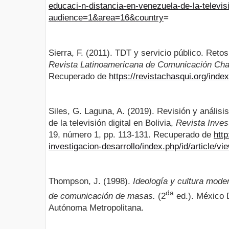
educaci-n-distancia-en-venezuela-de-la-televis
audience=1&area=16&country
=
Sierra, F. (2011). TDT y servicio público. Reto
Revista Latinoamericana de Comunicación Cha
Recuperado de
https://revistachasqui.org/inde
Siles, G. Laguna, A. (2019). Revisión y análisi
de la televisión digital en Bolivia,
Revista Inves
19, número 1, pp. 113-131. Recuperado de
htt
investigacion-desarrollo/index.php/id/article/v
Thompson, J. (1998).
Ideología y cultura moder
da
de comunicación de masas.
(2
ed.). México 
Autónoma Metropolitana.