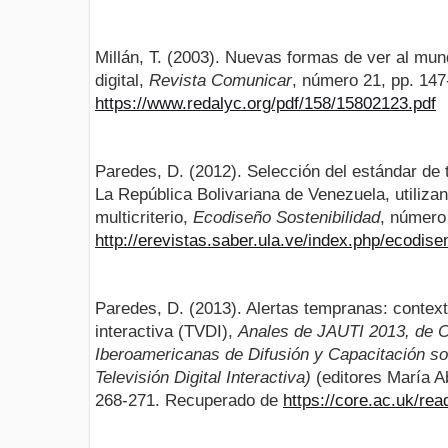
Millán, T. (2003). Nuevas formas de ver al mund
digital,
Revista Comunicar
, número 21, pp. 14
https://www.redalyc.org/pdf/158/15802123.pdf
Paredes, D. (2012). Selección del estándar de te
La República Bolivariana de Venezuela, utiliza
multicriterio,
Ecodiseño Sostenibilidad
, número
http://erevistas.saber.ula.ve/index.php/ecodise
Paredes, D. (2013). Alertas tempranas: contexto 
interactiva (TVDI),
Anales de JAUTI 2013, de C
Iberoamericanas de Difusión y Capacitación so
Televisión Digital Interactiva)
(editores María A
268-271. Recuperado de
https://core.ac.uk/re