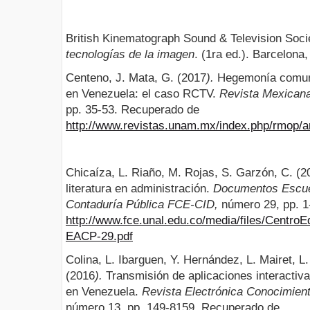
British Kinematograph Sound & Television Soci
tecnologías de la imagen
. (1ra ed.). Barcelona
Centeno, J. Mata, G. (2017
).
Hegemonía comuni
en Venezuela: el caso RCTV.
Revista Mexicana
pp. 35-53. Recuperado de
http://www.revistas.unam.mx/index.php/rmop/a
Chicaíza, L. Riaño, M. Rojas, S. Garzón, C. (2
literatura en administración.
Documentos Escuel
Contaduría Pública FCE-CID,
número 29, pp. 1
http://www.fce.unal.edu.co/media/files/Centr
EACP-29.pdf
Colina, L. Ibarguen, Y. Hernández, L. Mairet, 
(2016
).
Transmisión de aplicaciones interactivas
en Venezuela.
Revista Electrónica Conocimient
número 13, pp. 149-8159. Recuperado de