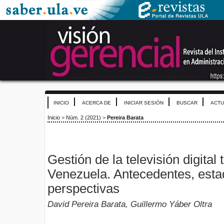
INICIO
ACERCA DE
INICIAR SESIÓN
BUSCAR
ACTU
Inicio
>
Núm. 2 (2021)
>
Pereira Barata
Gestión de la televisión digital 
Venezuela. Antecedentes, esta
perspectivas
David Pereira Barata, Guillermo Yáber Oltra