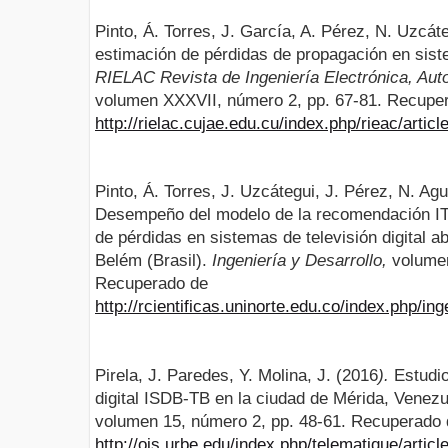
Pinto, Á. Torres, J. García, A. Pérez, N. Uzcáte
estimación de pérdidas de propagación en sistem
RIELAC Revista de Ingeniería Electrónica, Au
volumen XXXVII, número 2, pp. 67-81. Recupe
http://rielac.cujae.edu.cu/index.php/rieac/artic
Pinto, Á. Torres, J. Uzcátegui, J. Pérez, N. Agu
Desempeño del modelo de la recomendación IT
de pérdidas en sistemas de televisión digital 
Belém (Brasil).
Ingeniería y Desarrollo,
volumen
Recuperado de
http://rcientificas.uninorte.edu.co/index.php/in
Pirela, J. Paredes, Y. Molina, J. (2016
).
Estudio
digital ISDB-TB en la ciudad de Mérida, Venez
volumen 15, número 2, pp. 48-61. Recuperado 
http://ojs.urbe.edu/index.php/telematique/artic