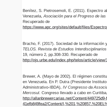
Benítez, S. Pietrosemoli, E. (2011). Espectro a
Venezuela,
Asociación para el Progreso de la
Recuperado de
https://www.apc.org/sites/default/files/Espect
Bracho, F. (2017). Sociedad de la información 
TELOS. Revista de Estudios Interdisciplinarios
19, número 2, pp.308-330. Recuperado de
http://ojs.urbe.edu/index.php/telos/article/view
Brewer, A. (Mayo de 2002). El régimen constitu
en Venezuela. En P. Dutra (Presidente Institut
Administrativo-IBDA),
IV Congresso da Associa
Mercosul
. Congreso llevado a cabo en Curitiba
http://allanbrewercarias.net/Content/449725d9
41efb849fea2/Content/I,%201,%20857.%