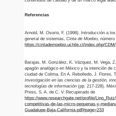
contenidos de calidad y de un marco legal ade
Referencias
Arnold, M. Osorio, F. (1998). Introducción a lo
general de sistemas,
Cinta de Moebio
, número
https://cintademoebio.uchile.cl/index.php/CDM/
Barajas, M. González, K. Vázquez, M. Vega, Z
apagón analógico en México y la intención de c
ciudad de Colima. En A. Rebolledo, J. Flores, T
Investigación en las ciencias de la gestión, in
tecnologías de información
(pp. 217-228). Méxi
Press, S. A. de C. V. Recuperado de
https://www.researchgate.net/profile/Lino_Ru
competitivas-de-las-micro-pequenas-y-medianas
Guadalupe-Baja-California.pdf#page=233