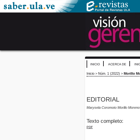
INICIO
ACERCA DE
INI
Inicio
>
Núm. 1 (2022)
>
Morillo M
EDITORIAL
Marysela Coromoto Morillo Moreno
Texto completo:
PDF