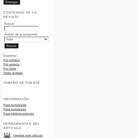
CONTENIDO DE LA
REVISTA
Buscar
Ámbito de la búsqueda
Examinar
Por número
Por autor/a
Por título
Otras revistas
TAMAÑO DE FUENTE
INFORMACIÓN
Para lectores/as
Para autores/as
Para bibliotecarios/as
HERRAMIENTAS DEL
ARTÍCULO
Imprima este artículo