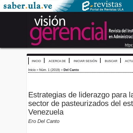
INICIO
ACERCA DE
INICIAR SESIÓN
BUSCAR
ACTU
Inicio
>
Núm. 1 (2019)
>
Del Canto
Estrategias de liderazgo para l
sector de pasteurizados del e
Venezuela
Ero Del Canto