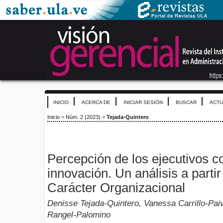
INICIO
ACERCA DE
INICIAR SESIÓN
BUSCAR
ACTU
Inicio
>
Núm. 2 (2023)
>
Tejada-Quintero
Percepción de los ejecutivos c
innovación. Un análisis a partir
Carácter Organizacional
Denisse Tejada-Quintero, Vanessa Carrillo-Pa
Rangel-Palomino