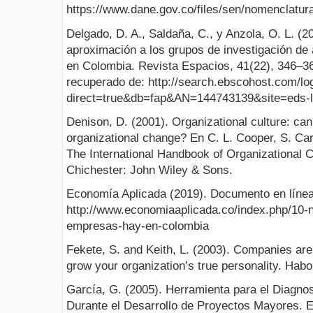
https://www.dane.gov.co/files/sen/nomenclatu
Delgado, D. A., Saldaña, C., y Anzola, O. L. (2
aproximación a los grupos de investigación de a
en Colombia. Revista Espacios, 41(22), 346–3
recuperado de: http://search.ebscohost.com/lo
direct=true&db=fap&AN=144743139&site=eds-l
Denison, D. (2001). Organizational culture: can 
organizational change? En C. L. Cooper, S. Cart
The International Handbook of Organizational C
Chichester: John Wiley & Sons.
Economía Aplicada (2019). Documento en línea
http://www.economiaaplicada.co/index.php/10-
empresas-hay-en-colombia
Fekete, S. and Keith, L. (2003). Companies are
grow your organization’s true personality. Ha
García, G. (2005). Herramienta para el Diagnos
Durante el Desarrollo de Proyectos Mayores. E