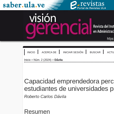
INICIO
ACERCA DE
INICIAR SESIÓN
BUSCAR
ACTU
Inicio
>
Núm. 2 (2024)
>
Dávila
Capacidad emprendedora perci
estudiantes de universidades p
Roberto Carlos Dávila
Resumen