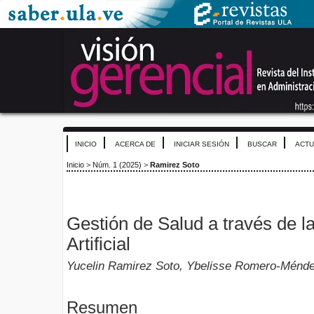
INICIO
ACERCA DE
INICIAR SESIÓN
BUSCAR
ACTU
Inicio
>
Núm. 1 (2025)
>
Ramirez Soto
Gestión de Salud a través de la
Artificial
Yucelin Ramirez Soto, Ybelisse Romero-Ménd
Resumen