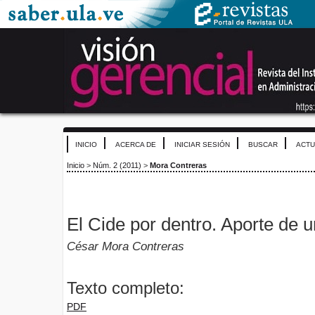
INICIO
ACERCA DE
INICIAR SESIÓN
BUSCAR
ACTU
Inicio
>
Núm. 2 (2011)
>
Mora Contreras
El Cide por dentro. Aporte de u
César Mora Contreras
Texto completo:
PDF