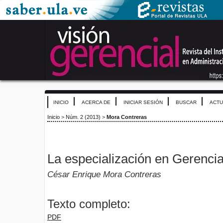
INICIO
ACERCA DE
INICIAR SESIÓN
BUSCAR
ACTU
Inicio
>
Núm. 2 (2013)
>
Mora Contreras
La especialización en Gerenci
César Enrique Mora Contreras
Texto completo:
PDF