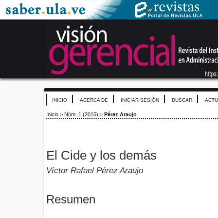
INICIO
ACERCA DE
INICIAR SESIÓN
BUSCAR
ACTU
Inicio
>
Núm. 1 (2015)
>
Pérez Araujo
El Cide y los demás
Víctor Rafael Pérez Araujo
Resumen