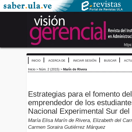
INICIO
ACERCA DE
INICIAR SESIÓN
BUSCAR
ACTU
Inicio
>
Núm. 2 (2015)
>
Marín de Rivera
Estrategias para el fomento del
emprendedor de los estudiante
Nacional Experimental Sur del
María Elisa Marín de Rivera, Elizabeth del C
Carmen Soraira Gutiérrez Márquez