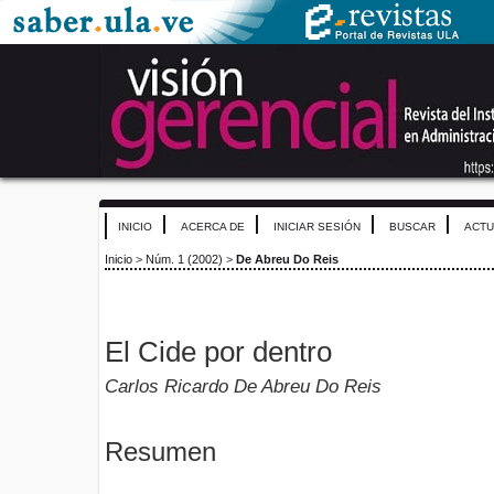
INICIO
ACERCA DE
INICIAR SESIÓN
BUSCAR
ACTU
Inicio
>
Núm. 1 (2002)
>
De Abreu Do Reis
El Cide por dentro
Carlos Ricardo De Abreu Do Reis
Resumen